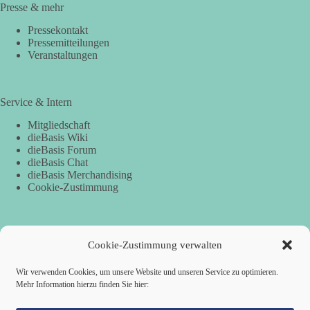
Presse & mehr
Pressekontakt
Pressemitteilungen
Veranstaltungen
Service & Intern
Mitgliedschaft
dieBasis Wiki
dieBasis Forum
dieBasis Chat
dieBasis Merchandising
Cookie-Zustimmung
Spenden
Cookie-Zustimmung verwalten
Per Banküberweisung:
Wir verwenden Cookies, um unsere Website und unseren Service zu optimieren.
Mehr Information hierzu finden Sie hier:
dieBasis Kreisverband Würzburg
Sparkasse Mainfranken Würzburg