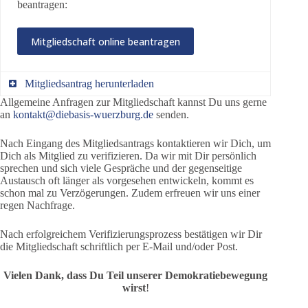
beantragen:
Mitgliedschaft online beantragen
Mitgliedsantrag herunterladen
Allgemeine Anfragen zur Mitgliedschaft kannst Du uns gerne
an
kontakt@diebasis-wuerzburg.de
senden.
Alternativ kannst Du den Mitgliedsantrag als PDF-
Datei herunterladen:
Nach Eingang des Mitgliedsantrags kontaktieren wir Dich, um
Dich als Mitglied zu verifizieren. Da wir mit Dir persönlich
Mitgliedsantrag
sprechen und sich viele Gespräche und der gegenseitige
Austausch oft länger als vorgesehen entwickeln, kommt es
herunterladen
schon mal zu Verzögerungen. Zudem erfreuen wir uns einer
regen Nachfrage.
Den heruntergeladenen Mitgliedsantrag bitte einfach
vollständig ausfüllen, einscannen und per E-Mail an
Nach erfolgreichem Verifizierungsprozess bestätigen wir Dir
unsere Schwarmbeauftragten (
kontakt@diebasis-
die Mitgliedschaft schriftlich per E-Mail und/oder Post.
wuerzburg.de
) senden.
Vielen Dank, dass Du Teil unserer Demokratiebewegung
wirst
!