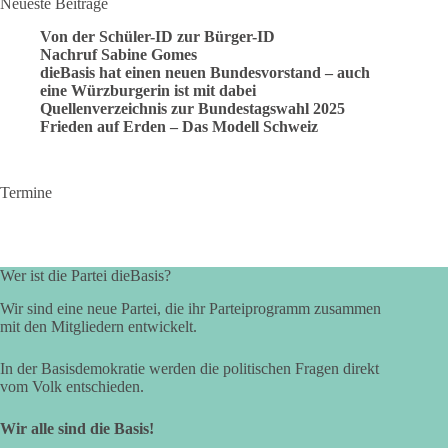
Neueste Beiträge
Von der Schüler-ID zur Bürger-ID
Nachruf Sabine Gomes
dieBasis hat einen neuen Bundesvorstand – auch
eine Würzburgerin ist mit dabei
Quellenverzeichnis zur Bundestagswahl 2025
Frieden auf Erden – Das Modell Schweiz
Termine
Wer ist die Partei dieBasis?
Wir sind eine neue Partei, die ihr Parteiprogramm zusammen
mit den Mitgliedern entwickelt.
In der Basisdemokratie werden die politischen Fragen direkt
vom Volk entschieden.
Wir alle sind die Basis!