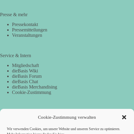
Presse & mehr
Pressekontakt
Pressemitteilungen
Veranstaltungen
Service & Intern
Mitgliedschaft
dieBasis Wiki
dieBasis Forum
dieBasis Chat
dieBasis Merchandising
Cookie-Zustimmung
Spenden
Cookie-Zustimmung verwalten
Per Banküberweisung:
Wir verwenden Cookies, um unsere Website und unseren Service zu optimieren.