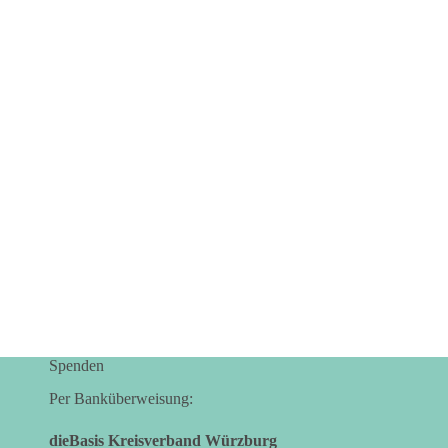
Spenden
Per Banküberweisung:
dieBasis Kreisverband Würzburg