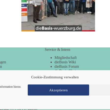
Service & Intern
Mitgliedschaft
ngen
dieBasis Wiki
en
dieBasis Forum
dieBasis Chat
dieBasis Merchandising
Cookie-Zustimmung verwalten
Cookie-Zustimmung
nformation hierzu
Akzeptieren
Mitglied werden
Kontakt
Cookie-Richtl
traße 22 · 10551 Berlin