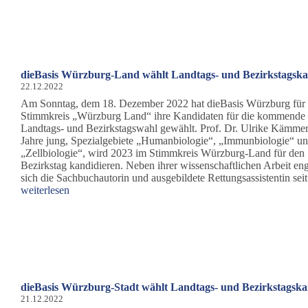
Zeitungsartikel
‚Rechtsbeugung
durch
„Querdenker“-
Netzwerk?
Würzburger
dieBasis Würzburg-Land wählt Landtags- und Bezirkstagsk
Wissenschaftlerin
22.12.2022
soll
im
Am Sonntag, dem 18. Dezember 2022 hat dieBasis Würzburg für
Prozess
Stimmkreis „Würzburg Land“ ihre Kandidaten für die kommende
gegen
Landtags- und Bezirkstagswahl gewählt. Prof. Dr. Ulrike Kämmer
Amtsrichter
Jahre jung, Spezialgebiete „Humanbiologie“, „Immunbiologie“ u
aussagen‘
„Zellbiologie“, wird 2023 im Stimmkreis Würzburg-Land für den
Bezirkstag kandidieren. Neben ihrer wissenschaftlichen Arbeit eng
sich die Sachbuchautorin und ausgebildete Rettungsassistentin se
weiterlesen
dieBasis Würzburg-Stadt wählt Landtags- und Bezirkstagsk
21.12.2022