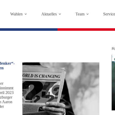
Wahlen
Aktuelles
Team
Servic
#
denker“-
en
er
einnimmt
pril 2023
zburger
on Aaron
der