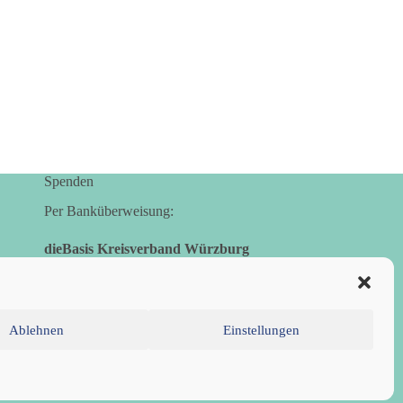
Spenden
Per Banküberweisung:
dieBasis Kreisverband Würzburg
Sparkasse Mainfranken Würzburg
IBAN: DE28 7905 0000 0049 4773 00
BIC: BYLADEM1SWU
Ablehnen
Einstellungen
inie (EU)
Datenschutzerklärung
Impressum