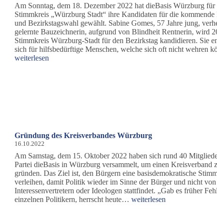
Am Sonntag, dem 18. Dezember 2022 hat dieBasis Würzburg für
Stimmkreis „Würzburg Stadt“ ihre Kandidaten für die kommende
und Bezirkstagswahl gewählt. Sabine Gomes, 57 Jahre jung, verhe
gelernte Bauzeichnerin, aufgrund von Blindheit Rentnerin, wird 
Stimmkreis Würzburg-Stadt für den Bezirkstag kandidieren. Sie e
sich für hilfsbedürftige Menschen, welche sich oft nicht wehre
weiterlesen
Gründung des Kreisverbandes Würzburg
16.10.2022
Am Samstag, dem 15. Oktober 2022 haben sich rund 40 Mitgliede
Partei dieBasis in Würzburg versammelt, um einen Kreisverband 
gründen. Das Ziel ist, den Bürgern eine basisdemokratische Stim
verleihen, damit Politik wieder im Sinne der Bürger und nicht von
Interessenvertretern oder Ideologen stattfindet. „Gab es früher Fehl
Gründung
einzelnen Politikern, herrscht heute…
weiterlesen
des
Kreisverbandes