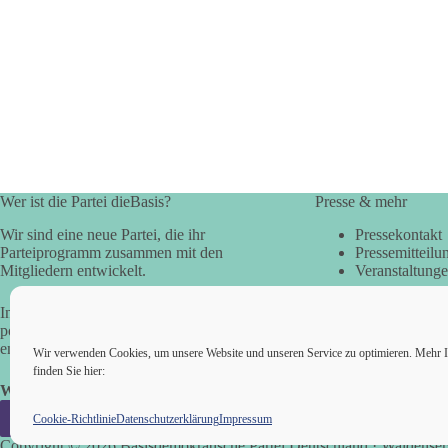
Würzburg
Wer ist die Partei dieBasis?
Presse & mehr
Wir sind eine neue Partei, die ihr
Pressekontakt
Parteiprogramm zusammen mit den
Pressemitteilu
Mitgliedern entwickelt.
Veranstaltung
In der Basisdemokratie werden die
politischen Fragen direkt vom Volk
entschieden.
Wir verwenden Cookies, um unsere Website und unseren Service zu optimieren. Mehr I
finden Sie hier:
Wir alle sind die Basis!
Cookie-Richtlinie
Datenschutzerklärung
Impressum
Copyright © 2026 Basisdemokratische Partei Deutschland · Waldensers