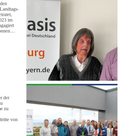
 den
 Landtags-
iratet,
2023 im
ngagiert
dieBasis
n können…
Würzburg-
Stadt
wählt
Landtags-
und
Bezirkstagskandidaten
r der
zu
me zu
tritte von