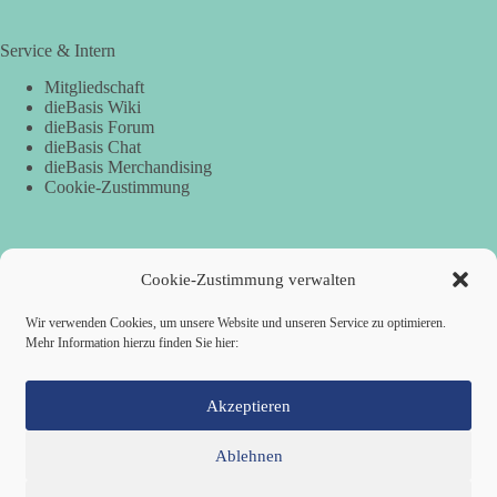
Service & Intern
Mitgliedschaft
dieBasis Wiki
dieBasis Forum
dieBasis Chat
dieBasis Merchandising
Cookie-Zustimmung
Spenden
Cookie-Zustimmung verwalten
Per Banküberweisung:
Wir verwenden Cookies, um unsere Website und unseren Service zu optimieren.
Mehr Information hierzu finden Sie hier:
dieBasis Kreisverband Würzburg
Sparkasse Mainfranken Würzburg
IBAN: DE28 7905 0000 0049 4773 00
BIC: BYLADEM1SWU
Akzeptieren
Ablehnen