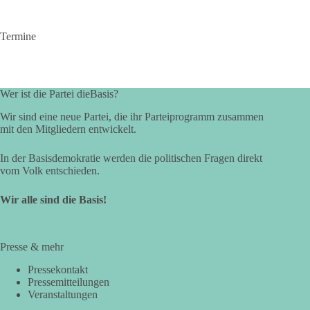
Termine
Wer ist die Partei dieBasis?
Wir sind eine neue Partei, die ihr Parteiprogramm zusammen
mit den Mitgliedern entwickelt.
In der Basisdemokratie werden die politischen Fragen direkt
vom Volk entschieden.
Wir alle sind die Basis!
Presse & mehr
Pressekontakt
Pressemitteilungen
Veranstaltungen