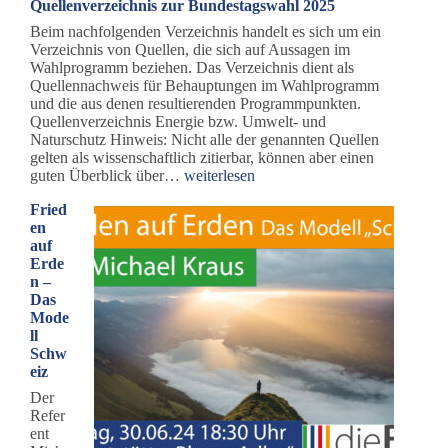
Quellenverzeichnis zur Bundestagswahl 2025
einen
neuen
Beim nachfolgenden Verzeichnis handelt es sich um ein
Bundesvorstand
Verzeichnis von Quellen, die sich auf Aussagen im
–
Wahlprogramm beziehen. Das Verzeichnis dient als
auch
Quellennachweis für Behauptungen im Wahlprogramm
eine
und die aus denen resultierenden Programmpunkten.
Würzburgerin
Quellenverzeichnis Energie bzw. Umwelt- und
ist
Naturschutz Hinweis: Nicht alle der genannten Quellen
mit
gelten als wissenschaftlich zitierbar, können aber einen
dabei
Quellenverzeichnis
guten Überblick über…
weiterlesen
zur
Fried
Bundestagswahl
en
2025
auf
Erde
n –
Das
Mode
ll
Schw
eiz
Der
Refer
ent