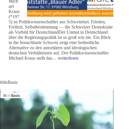
Mich
ael
Kraus
(*197
5) ist Politikwissenschaftler aus Schweinfurt. Frieden,
Freiheit, Selbstbestimmung — die Schweizer Demokratie
als Vorbild für DeutschlandDer Unmut in Deutschland
über die Regierungspolitik ist so groß wie nie. Ein Blick
in die benachbarte Schweiz zeigt eine freiheitliche
Alternative zu den autoritären und ideologischen
deutschen Verhältnissen auf. Der Politikwissenschaftler
Frieden
Michael Kraus stellt das…
weiterlesen
auf
Erden
–
Das
#dieBasis
Modell
Schweiz