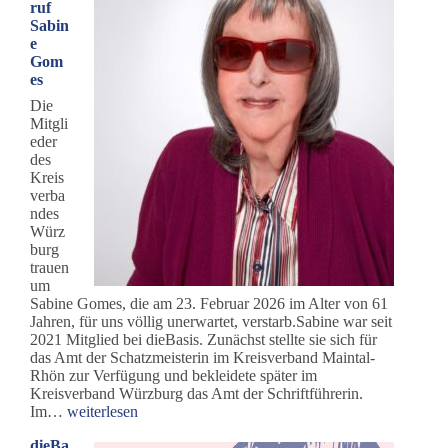
ruf
Sabin
e
Gom
es
Die
Mitgli
eder
des
Kreis
verba
ndes
Würz
burg
trauen
um
Sabine Gomes, die am 23. Februar 2026 im Alter von 61
Jahren, für uns völlig unerwartet, verstarb.Sabine war seit
2021 Mitglied bei dieBasis. Zunächst stellte sie sich für
das Amt der Schatzmeisterin im Kreisverband Maintal-
Rhön zur Verfügung und bekleidete später im
Kreisverband Würzburg das Amt der Schriftführerin.
Nachruf
Im…
weiterlesen
Sabine
dieBa
Gomes