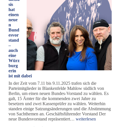
sis
hat
einen
neue
n
Bund
esvor
stand
–
auch
eine
Würz
burg
erin
ist mit dabei
In der Zeit vom 7.11 bis 9.11.2025 trafen sich die
Parteimitglieder in Blankenfelde Mahlow südlich von
Berlin, um einen neuen Bundes-Vorstand zu wählen. Es
galt, 15 Ämter für die kommenden zwei Jahre zu
besetzen und zwei Kassenprüfer zu wählen. Weiterhin
standen einige Satzungsänderungen und die Abstimmung
von Sachthemen an. Geschäftsführender Vorstand Der
dieBasis
neue Bundesvorstand repräsentiert…
weiterlesen
hat