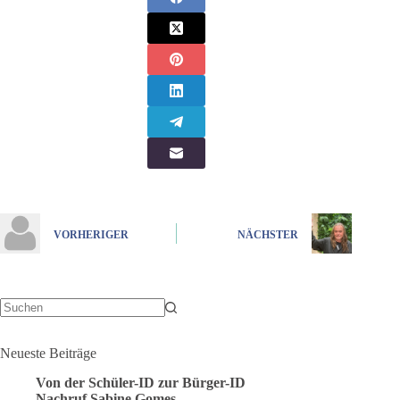
VORHERIGER
NÄCHSTER
Keine
Ergebnisse
Neueste Beiträge
Von der Schüler-ID zur Bürger-ID
Nachruf Sabine Gomes