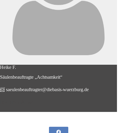
Heike F.
Säulenbeauftragte „Achtsamkeit“
📨
saeulenbeauftra
g
ter@diebasis-wuerzburg.de
[my_arbeitskreise]