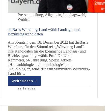
Pressemitteilung
,
Allgemein
,
Landtagswahl
,
Wahlen
dieBasis Würzburg-Land wählt Landtags- und
Bezirkstagskandidaten
Am Sonntag, dem 18. Dezember 2022 hat dieBasis
Würzburg für den Stimmkreis „Würzburg Land“
ihre Kandidaten für die kommende Landtags- und
Bezirkstagswahl gewählt. Prof. Dr. Ulrike
Kämmerer, 56 Jahre jung, Spezialgebiete
„Humanbiologie“, „Immunbiologie“ und
„Zellbiologie“, wird 2023 im Stimmkreis Würzburg-
Land für…
Weiterlesen
dieBasis
Würzburg-
22.12.2022
Land
wählt
Landtags-
und