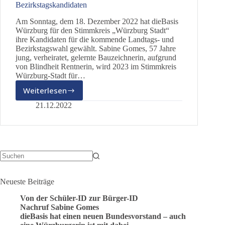
Bezirkstagskandidaten
Am Sonntag, dem 18. Dezember 2022 hat dieBasis
Würzburg für den Stimmkreis „Würzburg Stadt“
ihre Kandidaten für die kommende Landtags- und
Bezirkstagswahl gewählt. Sabine Gomes, 57 Jahre
jung, verheiratet, gelernte Bauzeichnerin, aufgrund
von Blindheit Rentnerin, wird 2023 im Stimmkreis
Würzburg-Stadt für…
Weiterlesen
dieBasis
Würzburg-
21.12.2022
Stadt
wählt
Landtags-
und
Bezirkstagskandidaten
Keine
Ergebnisse
Neueste Beiträge
Von der Schüler-ID zur Bürger-ID
Nachruf Sabine Gomes
dieBasis hat einen neuen Bundesvorstand – auch