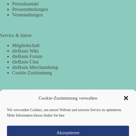
Pressekontakt
Pressemitteilungen
Veranstaltungen
Service & Intern
Mitgliedschaft
dieBasis Wiki
dieBasis Forum
dieBasis Chat
dieBasis Merchandising
Cookie-Zustimmung
Spenden
Cookie-Zustimmung verwalten
Per Banküberweisung:
Wir verwenden Cookies, um unsere Website und unseren Service zu optimieren.
Mehr Information hierzu finden Sie hier:
dieBasis Kreisverband Würzburg
Sparkasse Mainfranken Würzburg
IBAN: DE28 7905 0000 0049 4773 00
BIC: BYLADEM1SWU
Akzeptieren