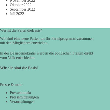
November 2022
Oktober 2022
September 2022
Juli 2022
Wer ist die Partei dieBasis?
Wir sind eine neue Partei, die ihr Parteiprogramm zusammen
mit den Mitgliedern entwickelt.
In der Basisdemokratie werden die politischen Fragen direkt
vom Volk entschieden.
Wir alle sind die Basis!
Presse & mehr
Pressekontakt
Pressemitteilungen
Veranstaltungen