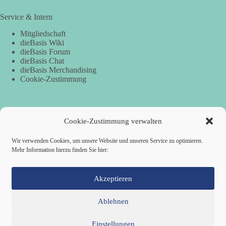
Service & Intern
Mitgliedschaft
dieBasis Wiki
dieBasis Forum
dieBasis Chat
dieBasis Merchandising
Cookie-Zustimmung
Spenden
Cookie-Zustimmung verwalten
Per Banküberweisung:
Wir verwenden Cookies, um unsere Website und unseren Service zu optimieren.
Mehr Information hierzu finden Sie hier:
dieBasis Kreisverband Würzburg
Sparkasse Mainfranken Würzburg
IBAN: DE28 7905 0000 0049 4773 00
BIC: BYLADEM1SWU
Akzeptieren
Ablehnen
Einstellungen