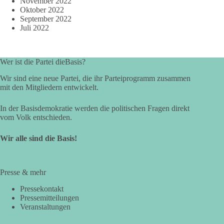
November 2022
Oktober 2022
September 2022
Juli 2022
Wer ist die Partei dieBasis?
Wir sind eine neue Partei, die ihr Parteiprogramm zusammen
mit den Mitgliedern entwickelt.
In der Basisdemokratie werden die politischen Fragen direkt
vom Volk entschieden.
Wir alle sind die Basis!
Presse & mehr
Pressekontakt
Pressemitteilungen
Veranstaltungen