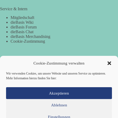
Service & Intern
Mitgliedschaft
dieBasis Wiki
dieBasis Forum
dieBasis Chat
dieBasis Merchandising
Cookie-Zustimmung
Spenden
Cookie-Zustimmung verwalten
Per Banküberweisung:
Wir verwenden Cookies, um unsere Website und unseren Service zu optimieren.
Mehr Information hierzu finden Sie hier:
dieBasis Kreisverband Würzburg
Sparkasse Mainfranken Würzburg
IBAN: DE28 7905 0000 0049 4773 00
BIC: BYLADEM1SWU
Akzeptieren
Ablehnen
Einstellungen