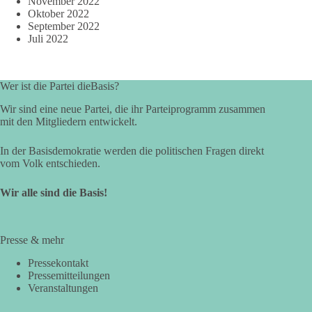
November 2022
Oktober 2022
September 2022
Juli 2022
Wer ist die Partei dieBasis?
Wir sind eine neue Partei, die ihr Parteiprogramm zusammen
mit den Mitgliedern entwickelt.
In der Basisdemokratie werden die politischen Fragen direkt
vom Volk entschieden.
Wir alle sind die Basis!
Presse & mehr
Pressekontakt
Pressemitteilungen
Veranstaltungen