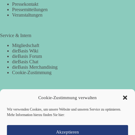
Pressekontakt
Pressemitteilungen
Veranstaltungen
Service & Intern
Mitgliedschaft
dieBasis Wiki
dieBasis Forum
dieBasis Chat
dieBasis Merchandising
Cookie-Zustimmung
Spenden
Cookie-Zustimmung verwalten
Per Banküberweisung:
Wir verwenden Cookies, um unsere Website und unseren Service zu optimieren.
Mehr Information hierzu finden Sie hier:
dieBasis Kreisverband Würzburg
Sparkasse Mainfranken Würzburg
IBAN: DE28 7905 0000 0049 4773 00
BIC: BYLADEM1SWU
Akzeptieren