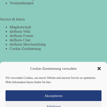
Veranstaltungen
Service & Intern
Mitgliedschaft
dieBasis Wiki
dieBasis Forum
dieBasis Chat
dieBasis Merchandising
Cookie-Zustimmung
Spenden
Cookie-Zustimmung verwalten
Per Banküberweisung:
Wir verwenden Cookies, um unsere Website und unseren Service zu optimieren.
Mehr Information hierzu finden Sie hier:
dieBasis Kreisverband Würzburg
Sparkasse Mainfranken Würzburg
IBAN: DE28 7905 0000 0049 4773 00
BIC: BYLADEM1SWU
Akzeptieren
Ablehnen