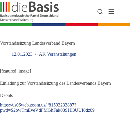
Zum
Inhalt
springen
Vorstandssitzung Landesverband Bayern
12.01.2023
AK Veranstaltungen
[featured_image]
Einladung zur Vorstandssitzung des Landesverbands Bayern
Details
https://us06web.zoom.us/j/81593233887?
pwd=S2owTmEveVdFMGhFak03SHI3UUI0dz09