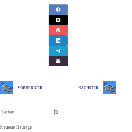
VORHERIGER
NÄCHSTER
Keine
Ergebnisse
Neueste Beiträge