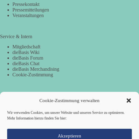
Pressekontakt
Pressemitteilungen
Veranstaltungen
Service & Intern
Mitgliedschaft
dieBasis Wiki
dieBasis Forum
dieBasis Chat
dieBasis Merchandising
Cookie-Zustimmung
Spenden
Cookie-Zustimmung verwalten
Per Banküberweisung:
Wir verwenden Cookies, um unsere Website und unseren Service zu optimieren.
Mehr Information hierzu finden Sie hier:
dieBasis Kreisverband Würzburg
Sparkasse Mainfranken Würzburg
IBAN: DE28 7905 0000 0049 4773 00
BIC: BYLADEM1SWU
Akzeptieren