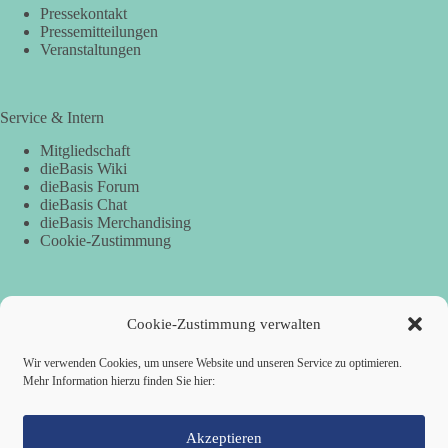
Pressekontakt
Pressemitteilungen
Veranstaltungen
Service & Intern
Mitgliedschaft
dieBasis Wiki
dieBasis Forum
dieBasis Chat
dieBasis Merchandising
Cookie-Zustimmung
Spenden
Cookie-Zustimmung verwalten
Per Banküberweisung:
Wir verwenden Cookies, um unsere Website und unseren Service zu optimieren.
Mehr Information hierzu finden Sie hier:
dieBasis Kreisverband Würzburg
Sparkasse Mainfranken Würzburg
IBAN: DE28 7905 0000 0049 4773 00
BIC: BYLADEM1SWU
Akzeptieren