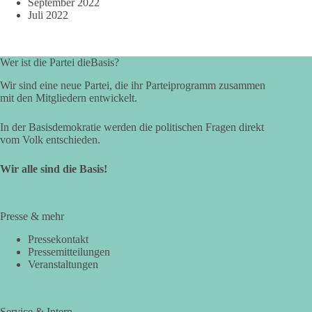
September 2022
Juli 2022
Wer ist die Partei dieBasis?
Wir sind eine neue Partei, die ihr Parteiprogramm zusammen
mit den Mitgliedern entwickelt.
In der Basisdemokratie werden die politischen Fragen direkt
vom Volk entschieden.
Wir alle sind die Basis!
Presse & mehr
Pressekontakt
Pressemitteilungen
Veranstaltungen
Service & Intern