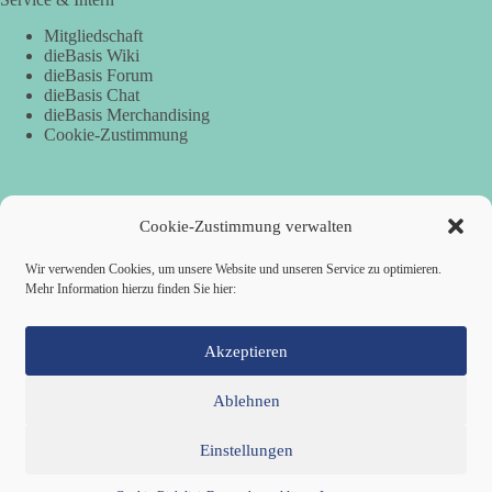
Mitgliedschaft
dieBasis Wiki
dieBasis Forum
dieBasis Chat
dieBasis Merchandising
Cookie-Zustimmung
Spenden
Cookie-Zustimmung verwalten
Per Banküberweisung:
Wir verwenden Cookies, um unsere Website und unseren Service zu optimieren.
Mehr Information hierzu finden Sie hier:
dieBasis Kreisverband Würzburg
Sparkasse Mainfranken Würzburg
IBAN: DE28 7905 0000 0049 4773 00
BIC: BYLADEM1SWU
Akzeptieren
Ablehnen
Einstellungen
Mitglied werden
Kontakt
Cookie-Richtlinie (EU)
Datenschutzerklärung
Impressum