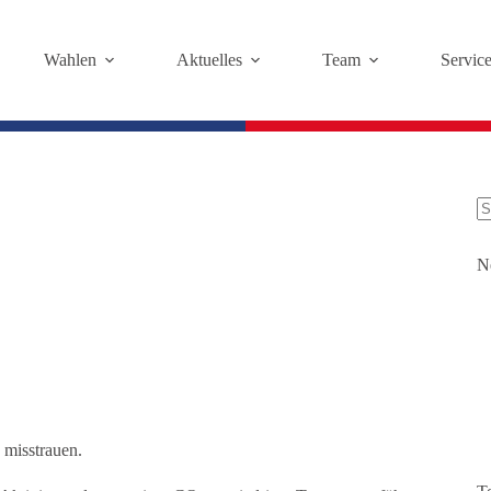
Wahlen
Aktuelles
Team
Servic
K
Er
N
misstrauen.