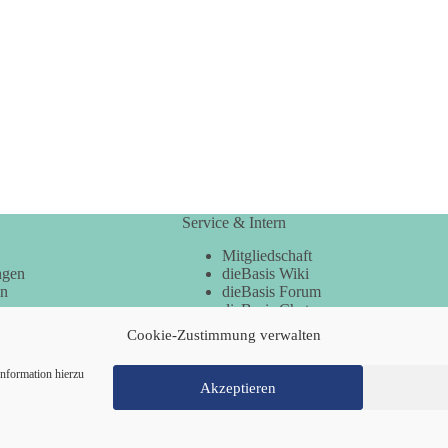
Service & Intern
Mitgliedschaft
ngen
dieBasis Wiki
en
dieBasis Forum
dieBasis Chat
dieBasis Merchandising
Cookie-Zustimmung verwalten
Cookie-Zustimmung
nformation hierzu
Akzeptieren
Mitglied werden
Kontakt
Cookie-Richtl