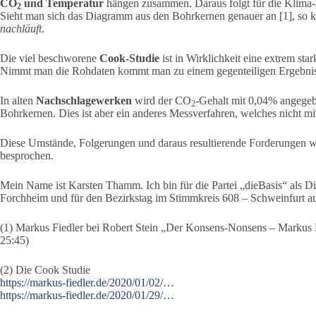
CO
und Temperatur
hängen zusammen. Daraus folgt für die Klima-
2
Sieht man sich das Diagramm aus den Bohrkernen genauer an [1], so k
nachläuft
.
Die viel beschworene
Cook-Studie
ist in Wirklichkeit eine extrem st
Nimmt man die Rohdaten kommt man zu einem gegenteiligen Ergebnis
In alten
Nachschlagewerken
wird der CO
-Gehalt mit 0,04% angegeb
2
Bohrkernen. Dies ist aber ein anderes Messverfahren, welches nicht mit
Diese Umstände, Folgerungen und daraus resultierende Forderungen we
besprochen.
Mein Name ist Karsten Thamm. Ich bin für die Partei „dieBasis“ als D
Forchheim und für den Bezirkstag im Stimmkreis 608 – Schweinfurt auf
(1) Markus Fiedler bei Robert Stein „Der Konsens-Nonsens – Markus F
25:45)
(2) Die Cook Studie
https://markus-fiedler.de/2020/01/02/…
https://markus-fiedler.de/2020/01/29/…