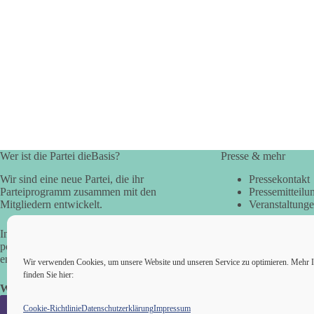
Wer ist die Partei dieBasis?
Presse & mehr
Wir sind eine neue Partei, die ihr
Pressekontakt
Parteiprogramm zusammen mit den
Pressemitteilu
Mitgliedern entwickelt.
Veranstaltung
In der Basisdemokratie werden die
politischen Fragen direkt vom Volk
entschieden.
Wir verwenden Cookies, um unsere Website und unseren Service zu optimieren. Mehr I
finden Sie hier:
Wir alle sind die Basis!
Cookie-Richtlinie
Datenschutzerklärung
Impressum