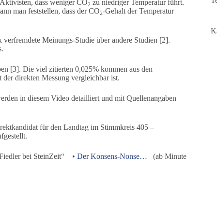
T
Aktivisten, dass weniger CO
zu niedriger Temperatur führt.
2
ann man feststellen, dass der CO
-Gehalt der Temperatur
2
K
ark verfremdete Meinungs-Studie über andere Studien [2].
.
en [3]. Die viel zitierten 0,025% kommen aus den
 der direkten Messung vergleichbar ist.
rden in diesem Video detailliert und mit Quellenangaben
irektkandidat für den Landtag im Stimmkreis 405 –
gestellt.
iedler bei SteinZeit“
• Der Konsens-Nonse…
(ab Minute