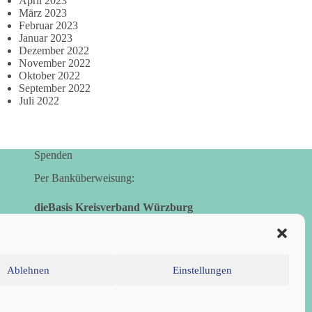
April 2023
März 2023
Februar 2023
Januar 2023
Dezember 2022
November 2022
Oktober 2022
September 2022
Juli 2022
Spenden
Per Banküberweisung:
dieBasis Kreisverband Würzburg
Sparkasse Mainfranken Würzburg
IBAN: DE28 7905 0000 0049 4773 00
BIC: BYLADEM1SWU
Ablehnen
Einstellungen
inie (EU)
Datenschutzerklärung
Impressum