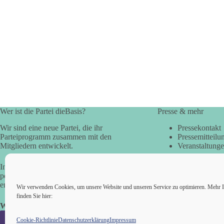
Wer ist die Partei dieBasis?
Presse & mehr
Wir sind eine neue Partei, die ihr
Pressekontakt
Parteiprogramm zusammen mit den
Pressemitteilu
Mitgliedern entwickelt.
Veranstaltung
In der Basisdemokratie werden die
politischen Fragen direkt vom Volk
entschieden.
Wir verwenden Cookies, um unsere Website und unseren Service zu optimieren. Mehr I
finden Sie hier:
Wir alle sind die Basis!
Cookie-Richtlinie
Datenschutzerklärung
Impressum