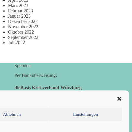
April 2023
März 2023
Februar 2023
Januar 2023
Dezember 2022
November 2022
Oktober 2022
September 2022
Juli 2022
Spenden
Per Banküberweisung:
dieBasis Kreisverband Würzburg
Sparkasse Mainfranken Würzburg
IBAN: DE28 7905 0000 0049 4773 00
BIC: BYLADEM1SWU
Ablehnen
Einstellungen
inie (EU)
Datenschutzerklärung
Impressum