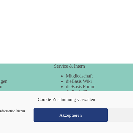
Service & Intern
Mitgliedschaft
ngen
dieBasis Wiki
en
dieBasis Forum
dieBasis Chat
dieBasis Merchandising
Cookie-Zustimmung verwalten
Cookie-Zustimmung
nformation hierzu
Akzeptieren
Mitglied werden
Kontakt
Cookie-Richtl