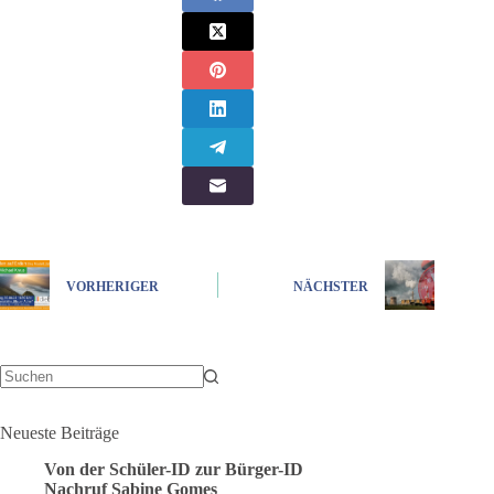
VORHERIGER
NÄCHSTER
Keine
Ergebnisse
Neueste Beiträge
Von der Schüler-ID zur Bürger-ID
Nachruf Sabine Gomes