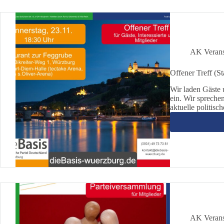
AK Verans
Offener Treff (S
Wir laden Gäste 
ein. Wir spreche
aktuelle politis
AK Verans