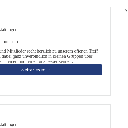
A
taltungen
tammtisch)
und Mitglieder recht herzlich zu unserem offenen Treff
n dabei ganz unverbindlich in kleinen Gruppen über
che Themen und lernen uns besser kennen.
Weiterlesen
Offener
Treff
(Stammtisch)
taltungen