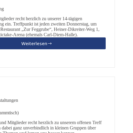
ng
tglieder recht herzlich zu unserer 14-tägigen
g ein. Treffpunkt ist jeden zweiten Donnerstag, um
 Restaurant „Zur Feggrube“, Heiner-Dikreiter-Weg 1,
ictake-Arena (ehemals Carl-Diem-Halle).
Weiterlesen
Parteiversammlung
taltungen
tammtisch)
und Mitglieder recht herzlich zu unserem offenen Treff
n dabei ganz unverbindlich in kleinen Gruppen über