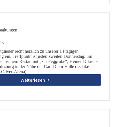
taltungen
ng
tglieder recht herzlich zu unserer 14-tägigen
g ein. Treffpunkt ist jeden zweiten Donnerstag, um
echischem Restaurant „zur Feggrube“, Heiner-Dikreiter-
rzburg in der Nähe der Carl-Diem-Halle (tectake
.Oliver-Arena).
Weiterlesen
Parteiversammlung