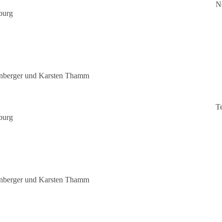
N
burg
senberger und Karsten Thamm
T
burg
senberger und Karsten Thamm