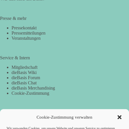
Presse & mehr
Pressekontakt
Pressemitteilungen
Veranstaltungen
Service & Intern
Mitgliedschaft
dieBasis Wiki
dieBasis Forum
dieBasis Chat
dieBasis Merchandising
Cookie-Zustimmung
Spenden
Cookie-Zustimmung verwalten
Per Banküberweisung:
Wir verwenden Cookies, um unsere Website und unseren Service zu optimieren.