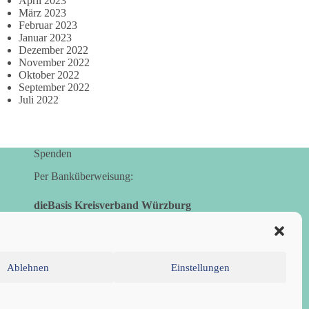
April 2023
März 2023
Februar 2023
Januar 2023
Dezember 2022
November 2022
Oktober 2022
September 2022
Juli 2022
Spenden
Per Banküberweisung:
dieBasis Kreisverband Würzburg
Sparkasse Mainfranken Würzburg
IBAN: DE28 7905 0000 0049 4773 00
BIC: BYLADEM1SWU
Ablehnen
Einstellungen
inie (EU)
Datenschutzerklärung
Impressum