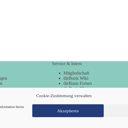
Service & Intern
Mitgliedschaft
ngen
dieBasis Wiki
en
dieBasis Forum
dieBasis Chat
dieBasis Merchandising
Cookie-Zustimmung verwalten
Cookie-Zustimmung
nformation hierzu
Akzeptieren
Mitglied werden
Kontakt
Cookie-Richtl