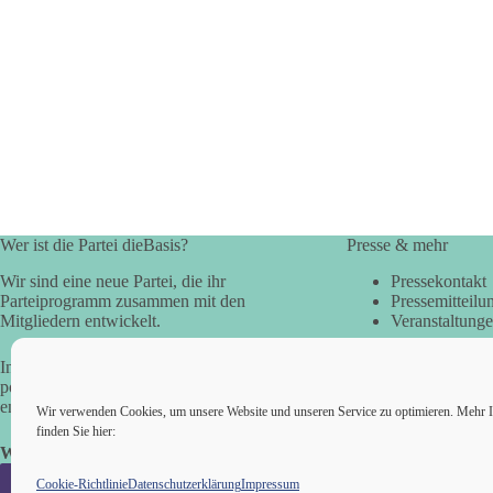
Wer ist die Partei dieBasis?
Presse & mehr
Wir sind eine neue Partei, die ihr
Pressekontakt
Parteiprogramm zusammen mit den
Pressemitteilu
Mitgliedern entwickelt.
Veranstaltung
In der Basisdemokratie werden die
politischen Fragen direkt vom Volk
entschieden.
Wir verwenden Cookies, um unsere Website und unseren Service zu optimieren. Mehr I
finden Sie hier:
Wir alle sind die Basis!
Cookie-Richtlinie
Datenschutzerklärung
Impressum