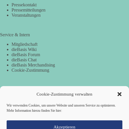
Pressekontakt
Pressemitteilungen
Veranstaltungen
Service & Intern
Mitgliedschaft
dieBasis Wiki
dieBasis Forum
dieBasis Chat
dieBasis Merchandising
Cookie-Zustimmung
Spenden
Cookie-Zustimmung verwalten
Per Banküberweisung:
Wir verwenden Cookies, um unsere Website und unseren Service zu optimieren.
Mehr Information hierzu finden Sie hier:
dieBasis Kreisverband Würzburg
Sparkasse Mainfranken Würzburg
IBAN: DE28 7905 0000 0049 4773 00
BIC: BYLADEM1SWU
Akzeptieren