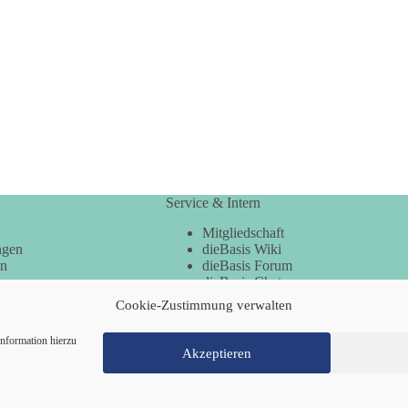
Service & Intern
Mitgliedschaft
ngen
dieBasis Wiki
en
dieBasis Forum
dieBasis Chat
dieBasis Merchandising
Cookie-Zustimmung verwalten
Cookie-Zustimmung
nformation hierzu
Akzeptieren
Mitglied werden
Kontakt
Cookie-Richtl