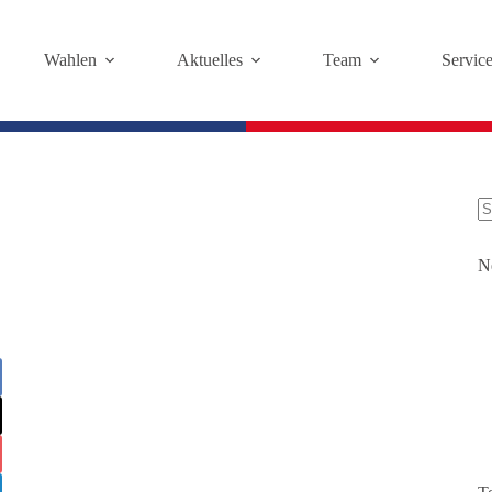
Wahlen
Aktuelles
Team
Servic
K
Er
N