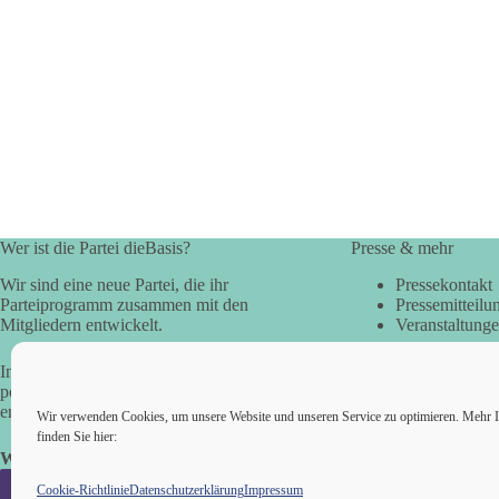
Wer ist die Partei dieBasis?
Presse & mehr
Wir sind eine neue Partei, die ihr
Pressekontakt
Parteiprogramm zusammen mit den
Pressemitteilu
Mitgliedern entwickelt.
Veranstaltung
In der Basisdemokratie werden die
politischen Fragen direkt vom Volk
entschieden.
Wir verwenden Cookies, um unsere Website und unseren Service zu optimieren. Mehr I
finden Sie hier:
Wir alle sind die Basis!
Cookie-Richtlinie
Datenschutzerklärung
Impressum