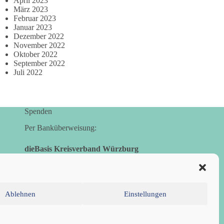
April 2023
März 2023
Februar 2023
Januar 2023
Dezember 2022
November 2022
Oktober 2022
September 2022
Juli 2022
Spenden
Per Banküberweisung:
dieBasis Kreisverband Würzburg
Sparkasse Mainfranken Würzburg
IBAN: DE28 7905 0000 0049 4773 00
BIC: BYLADEM1SWU
Ablehnen
Einstellungen
inie (EU)
Datenschutzerklärung
Impressum