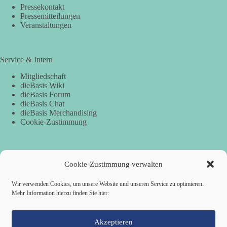
Pressekontakt
Pressemitteilungen
Veranstaltungen
Service & Intern
Mitgliedschaft
dieBasis Wiki
dieBasis Forum
dieBasis Chat
dieBasis Merchandising
Cookie-Zustimmung
Spenden
Cookie-Zustimmung verwalten
Per Banküberweisung:
Wir verwenden Cookies, um unsere Website und unseren Service zu optimieren.
Mehr Information hierzu finden Sie hier:
dieBasis Kreisverband Würzburg
Sparkasse Mainfranken Würzburg
IBAN: DE28 7905 0000 0049 4773 00
BIC: BYLADEM1SWU
Akzeptieren