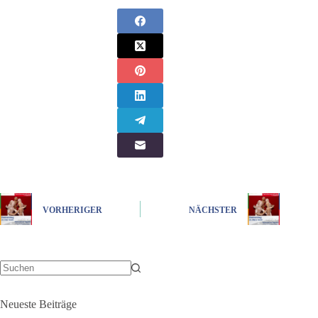
VORHERIGER
NÄCHSTER
Keine
Ergebnisse
Neueste Beiträge