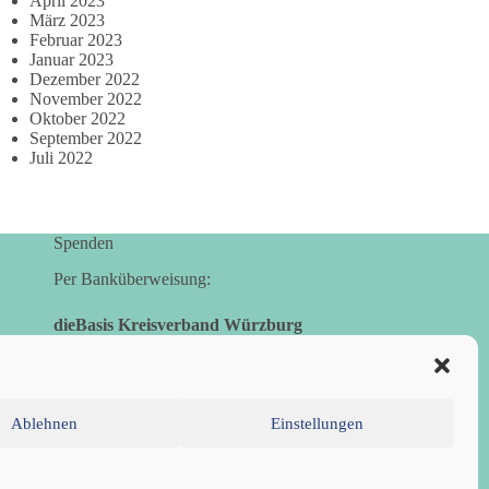
April 2023
März 2023
Februar 2023
Januar 2023
Dezember 2022
November 2022
Oktober 2022
September 2022
Juli 2022
Spenden
Per Banküberweisung:
dieBasis Kreisverband Würzburg
Sparkasse Mainfranken Würzburg
IBAN: DE28 7905 0000 0049 4773 00
BIC: BYLADEM1SWU
Ablehnen
Einstellungen
inie (EU)
Datenschutzerklärung
Impressum