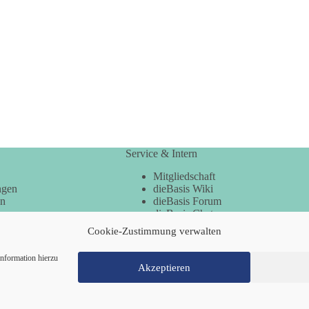
Service & Intern
Mitgliedschaft
ngen
dieBasis Wiki
en
dieBasis Forum
dieBasis Chat
dieBasis Merchandising
Cookie-Zustimmung verwalten
Cookie-Zustimmung
nformation hierzu
Akzeptieren
Mitglied werden
Kontakt
Cookie-Richtl