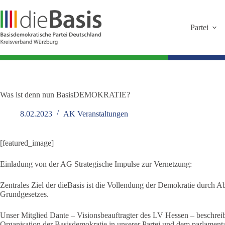
Zum
Inhalt
springen
Partei
Was ist denn nun BasisDEMOKRATIE?
8.02.2023
AK Veranstaltungen
[featured_image]
Einladung von der AG Strategische Impulse zur Vernetzung:
Zentrales Ziel der dieBasis ist die Vollendung der Demokratie durch A
Grundgesetzes.
Unser Mitglied Dante – Visionsbeauftragter des LV Hessen – beschreib
Organisation der Basisdemokratie in unserer Partei und dem parlamen