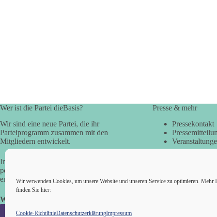
Wer ist die Partei dieBasis?
Presse & mehr
Wir sind eine neue Partei, die ihr
Pressekontakt
Parteiprogramm zusammen mit den
Pressemitteilu
Mitgliedern entwickelt.
Veranstaltung
In der Basisdemokratie werden die
politischen Fragen direkt vom Volk
entschieden.
Wir verwenden Cookies, um unsere Website und unseren Service zu optimieren. Mehr I
finden Sie hier:
Wir alle sind die Basis!
Cookie-Richtlinie
Datenschutzerklärung
Impressum