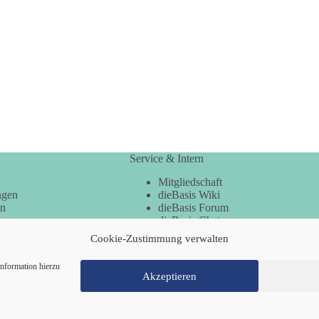
Service & Intern
Mitgliedschaft
ngen
dieBasis Wiki
en
dieBasis Forum
dieBasis Chat
dieBasis Merchandising
Cookie-Zustimmung verwalten
Cookie-Zustimmung
nformation hierzu
Akzeptieren
Mitglied werden
Kontakt
Cookie-Richtl