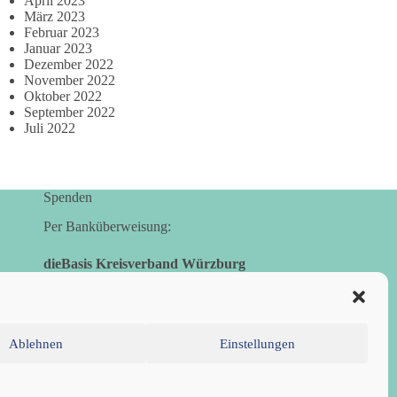
April 2023
März 2023
Februar 2023
Januar 2023
Dezember 2022
November 2022
Oktober 2022
September 2022
Juli 2022
Spenden
Per Banküberweisung:
dieBasis Kreisverband Würzburg
Sparkasse Mainfranken Würzburg
IBAN: DE28 7905 0000 0049 4773 00
BIC: BYLADEM1SWU
Ablehnen
Einstellungen
inie (EU)
Datenschutzerklärung
Impressum