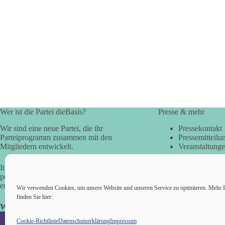
Wer ist die Partei dieBasis?
Presse & mehr
Wir sind eine neue Partei, die ihr
Pressekontakt
Parteiprogramm zusammen mit den
Pressemitteilu
Mitgliedern entwickelt.
Veranstaltung
In der Basisdemokratie werden die
politischen Fragen direkt vom Volk
entschieden.
Wir verwenden Cookies, um unsere Website und unseren Service zu optimieren. Mehr I
finden Sie hier:
Wir alle sind die Basis!
Cookie-Richtlinie
Datenschutzerklärung
Impressum