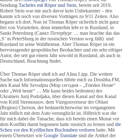
Sendung
Tacheles mit Röper und Stein
, bereits seit 2019.
Robert Stein war mir auch davor kein Unbekannter – den
kannte ich noch von diversen Vorträgen zu 9/11 Zeiten. Also
begann ich dort. Nun ist Thomas Röper sicherlich nicht ganz
frei von Vorurteilen, denn immerhin lebt er in Russland, in
Sankt Petersburg (Санкт Петербург … man beachte das das
‚S‘ in PeterSburg in der russischen Version weg fällt) und
Russland ist seine Wahlheimat. Aber Thomas Röper ist ein
hervorragender geopolitischer Beobachter und ein sehr eifriger
Autor, der seit gut einem Jahr sowohl in Russland, als auch in
Deutschland, Beachtung findet.
Über Thomas Röper stieß ich auf Alina Lipp. Die weitere
Suche nach Informationsquellen führte mich zu Drushba.FM,
den Kanal Mir Sevodjna (Мир сегодня – „Frieden Heute“
oder „Welt heute“ … Mir kann beides bedeuten) des
Ukrainers Jurij Podoljaka, über diesen Kanal auf den Kanal
von Kirill Stremousov, dem Vizegouverneur der Oblast
(Region) Cherson, der bedauerlicherweise im vergangenen
Jahr tödlich mit dem Auto verunglückt ist. Hilfreich war die
für mich dabei die Tatsache, dass ich bereits einen Monat vor
dem Konflikt damit begonnen hatte russisch zu lernen und
die
Scheu vor den Kyrillischen Buchstaben verloren
hatte. Mit
einem Übersetzer wie
Google Translate
sind die Artikel der