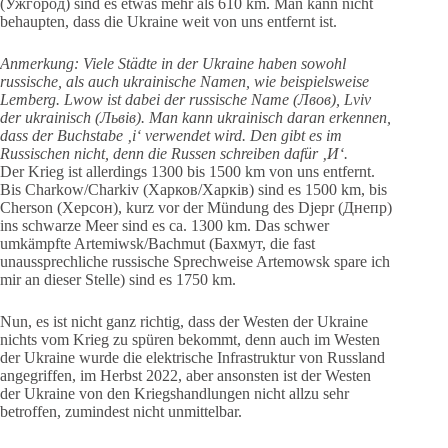
(Ужгород) sind es etwas mehr als 610 km. Man kann nicht
behaupten, dass die Ukraine weit von uns entfernt ist.
Anmerkung: Viele Städte in der Ukraine haben sowohl
russische, als auch ukrainische Namen, wie beispielsweise
Lemberg. Lwow ist dabei der russische Name (Л
вов), Lviv
der ukrainisch (Львів). Man kann ukrainisch daran erkennen,
dass der Buchstabe ‚i‘ verwendet wird. Den gibt es im
Russischen nicht, denn die Russen schreiben dafür ‚
И‘.
Der Krieg ist allerdings 1300 bis 1500 km von uns entfernt.
Bis Charkow/Charkiv (Харков/Харкiв) sind es 1500 km, bis
Cherson (Херсон), kurz vor der Mündung des Djepr (Днепр)
ins schwarze Meer sind es ca. 1300 km. Das schwer
umkämpfte Artemiwsk/Bachmut (Бахмут, die fast
unaussprechliche russische Sprechweise Artemowsk spare ich
mir an dieser Stelle) sind es 1750 km.
Nun, es ist nicht ganz richtig, dass der Westen der Ukraine
nichts vom Krieg zu spüren bekommt, denn auch im Westen
der Ukraine wurde die elektrische Infrastruktur von Russland
angegriffen, im Herbst 2022, aber ansonsten ist der Westen
der Ukraine von den Kriegshandlungen nicht allzu sehr
betroffen, zumindest nicht unmittelbar.