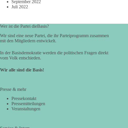
September 2022
Juli 2022
Wer ist die Partei dieBasis?
Wir sind eine neue Partei, die ihr Parteiprogramm zusammen
mit den Mitgliedern entwickelt.
In der Basisdemokratie werden die politischen Fragen direkt
vom Volk entschieden.
Wir alle sind die Basis!
Presse & mehr
Pressekontakt
Pressemitteilungen
Veranstaltungen