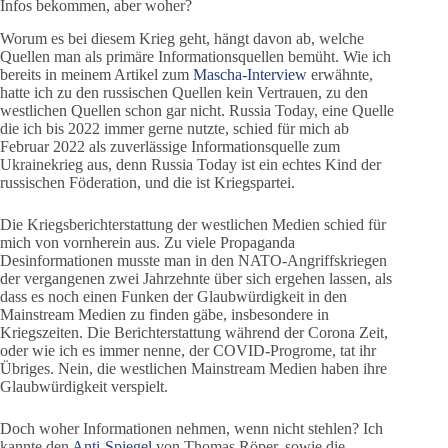
Infos bekommen, aber woher?
Worum es bei diesem Krieg geht, hängt davon ab, welche
Quellen man als primäre Informationsquellen bemüht. Wie ich
bereits in meinem Artikel zum
Mascha-Interview
erwähnte,
hatte ich zu den russischen Quellen kein Vertrauen, zu den
westlichen Quellen schon gar nicht. Russia Today, eine Quelle
die ich bis 2022 immer gerne nutzte, schied für mich ab
Februar 2022 als zuverlässige Informationsquelle zum
Ukrainekrieg aus, denn Russia Today ist ein echtes Kind der
russischen Föderation, und die ist Kriegspartei.
Die Kriegsberichterstattung der westlichen Medien schied für
mich von vornherein aus. Zu viele Propaganda
Desinformationen musste man in den NATO-Angriffskriegen
der vergangenen zwei Jahrzehnte über sich ergehen lassen, als
dass es noch einen Funken der Glaubwürdigkeit in den
Mainstream Medien zu finden gäbe, insbesondere in
Kriegszeiten. Die Berichterstattung während der Corona Zeit,
oder wie ich es immer nenne, der COVID-Progrome, tat ihr
Übriges. Nein, die westlichen Mainstream Medien haben ihre
Glaubwürdigkeit verspielt.
Doch woher Informationen nehmen, wenn nicht stehlen? Ich
kannte den
Anti-Spiegel
von Thomas Röper, sowie die