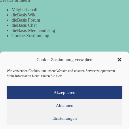
Service & Intern
Mitgliedschaft
dieBasis Wiki
dieBasis Forum
dieBasis Chat
dieBasis Merchandising
Cookie-Zustimmung
Spenden
Cookie-Zustimmung verwalten
Per Banküberweisung:
Wir verwenden Cookies, um unsere Website und unseren Service zu optimieren.
Mehr Information hierzu finden Sie hier:
dieBasis Kreisverband Würzburg
Sparkasse Mainfranken Würzburg
IBAN: DE28 7905 0000 0049 4773 00
BIC: BYLADEM1SWU
Akzeptieren
Ablehnen
Einstellungen
Mitglied werden
Kontakt
Cookie-Richtlinie (EU)
Datenschutzerklärung
Impressum