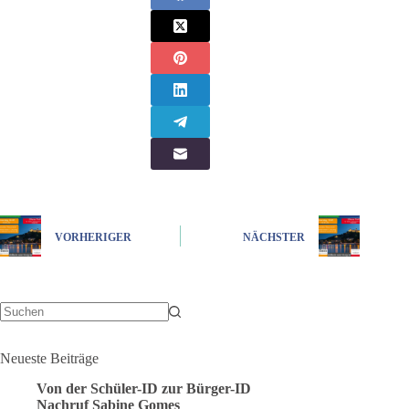
VORHERIGER
NÄCHSTER
Keine
Ergebnisse
Neueste Beiträge
Von der Schüler-ID zur Bürger-ID
Nachruf Sabine Gomes