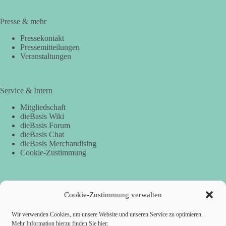
Presse & mehr
Pressekontakt
Pressemitteilungen
Veranstaltungen
Service & Intern
Mitgliedschaft
dieBasis Wiki
dieBasis Forum
dieBasis Chat
dieBasis Merchandising
Cookie-Zustimmung
Spenden
Cookie-Zustimmung verwalten
Per Banküberweisung:
Wir verwenden Cookies, um unsere Website und unseren Service zu optimieren.
Mehr Information hierzu finden Sie hier:
dieBasis Kreisverband Würzburg