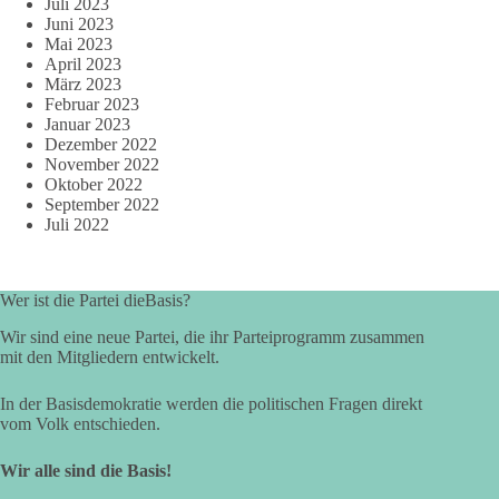
Juli 2023
Juni 2023
Mai 2023
April 2023
März 2023
Februar 2023
Januar 2023
Dezember 2022
November 2022
Oktober 2022
September 2022
Juli 2022
Wer ist die Partei dieBasis?
Wir sind eine neue Partei, die ihr Parteiprogramm zusammen
mit den Mitgliedern entwickelt.
In der Basisdemokratie werden die politischen Fragen direkt
vom Volk entschieden.
Wir alle sind die Basis!