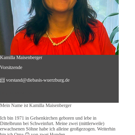
Kamilla Maisenberger
Vorsitzende
📨
vorstand@diebasis-wuerzburg.de
[my_arbeitskreise]
Mein Name ist Kamilla Maisenberger
Ich bin 1971 in Gelsenkirchen geboren und lebe in
Dittelbrunn bei Schweinfurt. Meine zwei (mittlerweile)
erwachsenen Söhne habe ich alleine großgezogen. Weiterhin
bin ich Oma 😉 von zwei Hunden.